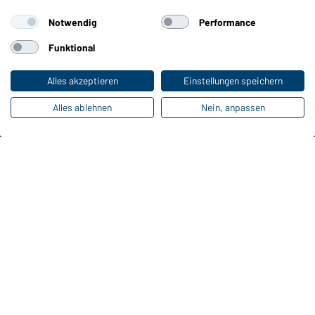
Notwendig
Performance
Funktional
Alles akzeptieren
Einstellungen speichern
Alles ablehnen
Nein, anpassen
Funktionen & Pflege
Produkteigenschaften
Pflegehinweise
Größen
Farben
Online-Kataloge
Zu den Download-Links