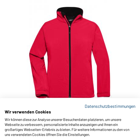
Datenschutzbestimmungen
Wir verwenden Cookies
Art-Nr.: JN137
Wir können diese zur Analyse unserer Besucherdaten platzieren, um unsere
Ladies' Softshell Jacket (red)
Webseite zu verbessern, personalisierte Inhalte anzuzeigen und Ihnen ein
großartiges Webseiten-Erlebnis zu bieten. Für weitere Informationen zu den von
uns verwendeten Cookies öffnen Sie die Einstellungen.