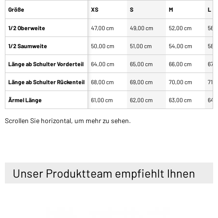
Größe
XS
S
M
L
1/2 Oberweite
47,00 cm
49,00 cm
52,00 cm
56,
1/2 Saumweite
50,00 cm
51,00 cm
54,00 cm
58,
Länge ab Schulter Vorderteil
64,00 cm
65,00 cm
66,00 cm
67,
Länge ab Schulter Rückenteil
68,00 cm
69,00 cm
70,00 cm
71,
Ärmel Länge
61,00 cm
62,00 cm
63,00 cm
64,
Scrollen Sie horizontal, um mehr zu sehen.
Unser Produktteam empfiehlt Ihnen