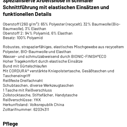
Spezialisierte Arbeitshose in schmaler
Schnittführung mit elastischen Einsätzen und
funktionellen Details
Oberstoff (260 g/m²): 65% Polyester (recycelt), 32% Baumwolle (Bio-
Baumwolle), 3% Elasthan
Oberstoff 2: 94% Polyamid, 6% Elasthan
Besatz: 100% Polyamid
Robustes, strapazierfähiges, elastisches Mischgewebe aus recyceltem
Polyester, BIO-Baumwolle und Elasthan
Wasser- und schmutzabweisend durch BIONIC-FINISH®ECO
Hoher Tragekomfort durch elastische Einsätze
Bund mit Gürtelschlaufen
Mit CORDURA® verstärkte Kniepolstertasche, Gesäßtaschen und
Tascheneingriff
Reißfeste Dreifachnaht
Schubtaschen, diverse Werkzeugtaschen
1 Tasche mit Reißverschluss
Zollstocktasche, Stiftefächer, Handytasche
Reißverschlüsse: YKK
Herkunftsland: Volksrepublik China
Zolltarifnummer: 62034311
Pflege