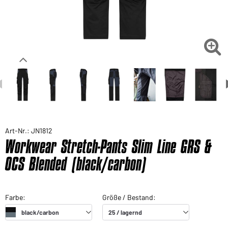

Art-Nr.: JN1812
Workwear Stretch-Pants Slim Line GRS &
OCS Blended (black/carbon)